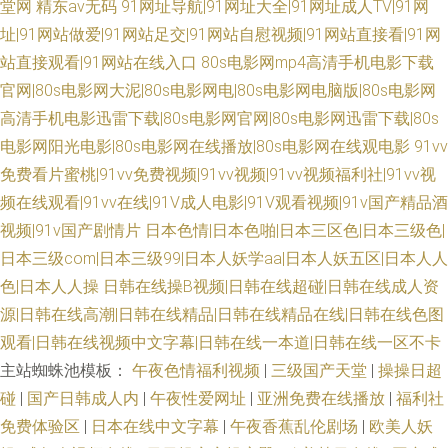
堂网
精东av无码
91网址导航|91网址大全|91网址成人TV|91网
址|91网站做爱|91网站足交|91网站自慰视频|91网站直接看|91网
站直接观看|91网站在线入口
80s电影网mp4高清手机电影下载
官网|80s电影网大泥|80s电影网电|80s电影网电脑版|80s电影网
高清手机电影迅雷下载|80s电影网官网|80s电影网迅雷下载|80s
电影网阳光电影|80s电影网在线播放|80s电影网在线观电影
91vv
免费看片蜜桃|91vv免费视频|91vv视频|91vv视频福利社|91vv视
频在线观看|91vv在线|91V成人电影|91V观看视频|91v国产精品酒
视频|91v国产剧情片
日本色情|日本色啪|日本三区色|日本三级色|
日本三级com|日本三级99|日本人妖学aa|日本人妖五区|日本人人
色|日本人人操
日韩在线操B视频|日韩在线超碰|日韩在线成人资
源|日韩在线高潮|日韩在线精品|日韩在线精品在线|日韩在线色图
观看|日韩在线视频中文字幕|日韩在线一本道|日韩在线一区不卡
主站蜘蛛池模板：
午夜色情福利视频
|
三级国产天堂
|
操操日超
碰
|
国产日韩成人内
|
午夜性爱网址
|
亚洲免费在线播放
|
福利社
免费体验区
|
日本在线中文字幕
|
午夜香蕉乱伦剧场
|
欧美人妖