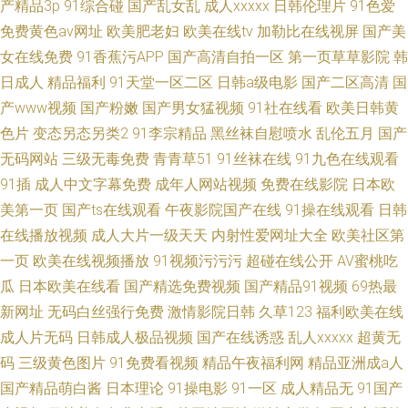
产精品3p
91综合碰
国产乱女乱
成人xxxxx
日韩伦理片
91色爱
免费黄色av网址
欧美肥老妇
欧美在线tv
加勒比在线视屏
国产美
女在线免费
91香蕉污APP
国产高清自拍一区
第一页草草影院
韩
日成人
精品福利
91天堂一区二区
日韩a级电影
国产二区高清
国
产www视频
国产粉嫩
国产男女猛视频
91社在线看
欧美日韩黄
色片
变态另态另类2
91李宗精品
黑丝袜自慰喷水
乱伦五月
国产
无码网站
三级无毒免费
青青草51
91丝袜在线
91九色在线观看
91插
成人中文字幕免费
成年人网站视频
免费在线影院
日本欧
美第一页
国产ts在线观看
午夜影院国产在线
91操在线观看
日韩
在线播放视频
成人大片一级天天
内射性爱网址大全
欧美社区第
一页
欧美在线视频播放
91视频污污污
超碰在线公开
AV蜜桃吃
瓜
日本欧美在线看
国产精选免费视频
国产精品91视频
69热最
新网址
无码白丝强行免费
激情影院日韩
久草123
福利欧美在线
成人片无码
日韩成人极品视频
国产在线诱惑
乱人xxxxx
超黄无
码
三级黄色图片
91免费看视频
精品午夜福利网
精品亚洲成a人
国产精品萌白酱
日本理论
91操电影
91一区
成人精品无
91国产