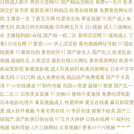
日韩成人影片
男的天堂网AV
国产精品尤物在
免费a一毛片
欧美
肠交扩张另类
最新亚洲日韩精品
欧美在线视频
免费黄色网址在
加勒比无码专区 久久久久色香综合网 超碰人人 91国产搭讪 微拍福利91 人人
线
主播第一页
丁香五月网
性爱东京热
草逼视频78
国产成人免
费无码
高清日韩无码视频
宗和网五月天
日b视频
成人三级网站
操人 久草国产在线观看 日本亚洲3级片 色色热AV 欧洲精品 狠狠干超碰
在
主播福利姬h在线
国产精一精二区
基情涩涩网
51漫画成人
丁
香5月综合网
91爱爱com
伊人涩涩射
黄色视频网址导航
91国在
www999 在线视频啪 色狗成人网站 欧美如福利导航 国产第一福利官方导航
线观看
91最新自拍
黄色软件91
国产操女人
国产乱人
欧美乱欲
人人草人人色 狠狠幹人人幹人人射 超碰AV超碰Av超碰Av 91原创夫妻高清在
视频
超碰吃瓜
久草涩涩
最新在线A片网址
黄色视屏网站
欧美午
夜寂寞影院
新视觉影视
成人写真福利
欧美内射网址
日本中文字
线 伊人福利在线 日韩色综合 免费电影在线观看网站 飘花电影网在线观看完
幕无码
97日穴网
成人免费在线
精品国产免费观看
国产不卡高
清
91av在线播放
91制作传媒
岛国av资源
超碰91资源
国产乱一
整版 精品久久人妻中文av 操欧美女孩的穴 91国产实操 婷婷五月丁香成人 人
乱二乱三
日韩美女直播
91尤物69
蜜桃午夜激情
免费伦理电影
日本电影伦理片
黄瓜视频成人
性爱婷婷
爱豆在线看
麻豆影院爱
人爱人人操人人妻
爱
成人软件视频
午夜宅男在线
91专区在线
狠狠干欧美
国产三
级国产
国产欧美日韩在线
97五月天婷婷
日韩在线网
91福利社
视频
福利导航
A片三级网站
久草视频8
香蕉APP污视频
艹艹艹