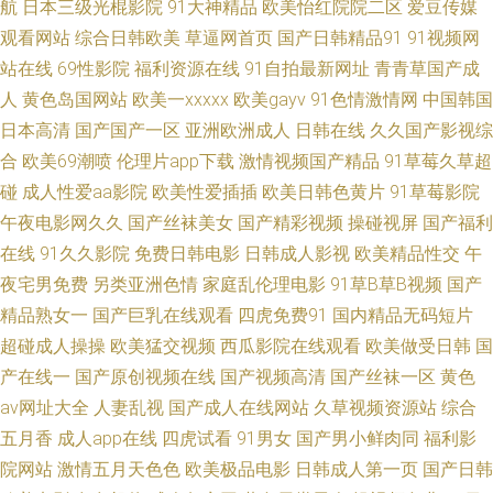
航
日本三级光棍影院
91大神精品
欧美怡红院院二区
爱豆传媒
观看网站
综合日韩欧美
草逼网首页
国产日韩精品91
91视频网
操人人做 日韩色tv 久草精品资源 av天堂网影音 先锋影音人妖 欧美成人在线
站在线
69性影院
福利资源在线
91自拍最新网址
青青草国产成
播放乱妇 操操色AV 在线欧美视频 人人舔人人乐 国产精品91看片网 91玩游
人
黄色岛国网站
欧美一xxxxx
欧美gayv
91色情激情网
中国韩国
日本高清
国产国产一区
亚洲欧洲成人
日韩在线
久久国产影视综
戏盒子 无码在线播放 免费的电视剧网站 俺去也俺去啦 亚洲国产日韩AV 偶偶
合
欧美69潮喷
伦理片app下载
激情视频国产精品
91草莓久草超
碰
成人性爱aa影院
欧美性爱插插
欧美日韩色黄片
91草莓影院
福利97 东京热伊人av 69精品视频 日本伦理电影院 国产性爱一区 91在线成
午夜电影网久久
国产丝袜美女
国产精彩视频
操碰视屏
国产福利
在线
91久久影院
免费日韩电影
日韩成人影视
欧美精品性交
午
人私人影院 天天操人妻 榴莲福利导航 www99re热5 新金瓶梅ii 青青草电影网
夜宅男免费
另类亚洲色情
家庭乱伦理电影
91草B草B视频
国产
精品熟女一
国产巨乳在线观看
四虎免费91
国内精品无码短片
成人AV超碰 制服丝袜 日韩精品v 激情福利夜间视频社区 Av狼友网 亚洲a级毛
超碰成人操操
欧美猛交视频
西瓜影院在线观看
欧美做受日韩
国
片 欧淫导航 大香蕉伊视频 人人爽人人色 平凡之路电视机免费观看 高黄网站
产在线一
国产原创视频在线
国产视频高清
国产丝袜一区
黄色
av网址大全
人妻乱视
国产成人在线网站
久草视频资源站
综合
久久 91网页在线看 色五月最新网址 人人影院官网 国产熟女露脸91 91视频
五月香
成人app在线
四虎试看
91男女
国产男小鲜肉同
福利影
院网站
激情五月天色色
欧美极品电影
日韩成人第一页
国产日韩
最新网址 色淫淫撸撸亚洲 免费美女网站91看 狼友综合网 www日本高清 亚