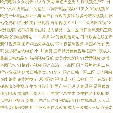
欧美电影
久久机热
成人午夜网
黄色天堂男人
操视频免费91
日
韩中文在线
精品中的精品
97国产精品视频
91美女在线视频
51
洲欧美日韩a 手机看片欧美 蜜桃91网站 超碰97资源站九七库 自拍日本 日韩
欧美
一区精品麻豆经典
国产在线观看资源
波多野洁衣视频
污网
站免费看
特级欧美在线观看
自拍视频91
91艹艹
久草网在线
18
精品乱 精品人妻免 97影院色伦色色 香蕉在线视频 欧洲精品六区 精品欧美成
福利影院
老司机蜜桃在线
成人精品一区二区
韩日爆乳无码三级
人 AV喷水操逼 一本久色 人人妻人人上 国产精久久超碰 91视频在线观看入口
欧美伦理电影网站
艹艹操操
AV黄色观看网站
日韩欧美在线国产
新91视频网
国产精品分类在线
97午夜福利视频
岛国AV动作无
四虎最新国产av自拍 蜜桃91福利导航福利 国产一区二区不卡 91线上 亚洲欧
码
波多野吉依电影
小h片免费
国产精品色色视屏
国产午夜成人
最新日韩精品
91福利视频导航
欧美喷水影院
91爱爱视频
欧美
美日韩区 人人看人人爱人人色 国产精品熟女久久久久浪 91网站入口免费观
色图论坛
91榴莲小视频
国产高清一卡新区
国产看片资源
二色
吧97资源站
欧美日韩另类0
91华人
国产日韩一区二区
日本网站
看 天天操超碰在镇江 欧美按摩干片网 天天操人人爱 人人操人人草AV 国产精
在线免费
免费潮喷
91原创国产视频
成人吃瓜福利
国产在线9
操
品网页 91新视频 婷婷日韩巨乳色噜噜 欧美精品第四页 超碰亚洲首页 自偷白
碰高清免费视频
午夜电影全集
国产AV无码
人妻系列
爱豆传媒
倩女幽魂
超清国产剧大全
91中文字幕在线
免费在线小视频
吃
拍 日韩高清无码久久 欧美综合成人 人人爽人人操人人操 素人人妻AV 91色迷
瓜福利小视频
免费91
国产日产亚洲精品
91社在线高清
人人草
香蕉
激情另类图片
亚洲欧美在线观看
成人三级成人三级
欧美老
影院 AV网址大全国产少妇 超碰人人爱爱97 菠萝综合 依依情人网 先锋资源久