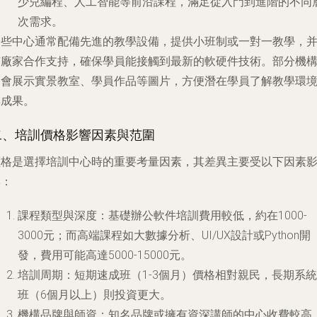
少兒編程、人工智能等前沿課程，滿足從入門到進階的不同
次需求。
這些中心通常配備先進的教學設備，提供小班制或一對一教學，
有廠家合作支持，確保學員能接觸到最新的軟硬件技術。部分機
還會展示實景教室、學員作品等圖片，方便潛在學員了解教學環
與成果。
二、培訓價格影響因素與范圍
價格是選擇培訓中心時的重要考量因素，其差異主要受以下因素
響：
課程類型與深度
：基礎辦公軟件培訓費用較低，約在1000-
3000元；而高端課程如大數據分析、UI/UX設計或Python開
發，費用可能高達5000-15000元。
培訓周期
：短期速成班（1-3個月）價格相對親民，長期系統
班（6個月以上）則投資更大。
機構品牌與師資
：知名品牌或擁有資深講師的中心收費較高