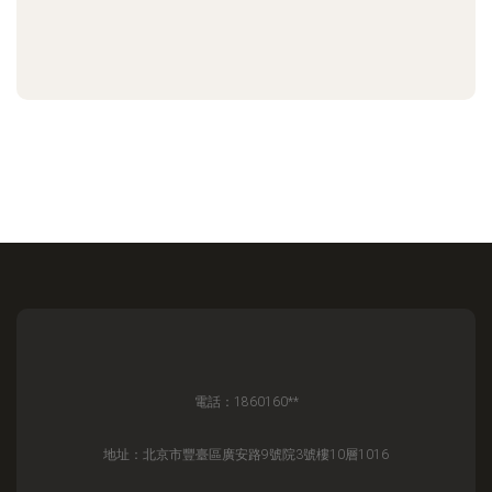
電話：1860160**
地址：北京市豐臺區廣安路9號院3號樓10層1016