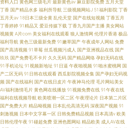
资料入口
黄色网三级毛片
最新黄色av
麻豆影院免费
五月天堂
丁香
国产精品水多
福利所导航
三级视频网站J
51福利影院
丁香
五月天av
18日本三级全黄
乱伦天堂
国产在线短视频
丁香五月
丁香婷婷
91精品又
爱豆传媒下载
丁香九月国产主播
美女网站
视频黄
A片com
美女福利在线观看
狼人激情网
伦理片香港
极品
福利导航
黄色三级最新免费
91嫩草国产
午夜成年人网站
免费
国产高清视频
91草莓
丝瓜视频污成人
国产亚洲视品在线
国产
玖玖
国产免费毛不卡片
久久无码
国产精品网络
孕妇无码在线
91手机论坛
91视频新地址
91日逼
午夜啪视频
91啪水蜜桃网
国
产二区无码
91日韩在线观看
西瓜影院视频全集
国产孕妇无码视
频
国产在线福利
国产在线日皮片
午夜神马伦理
毛片网站美女
AV福利激情毛片
黄色网在线播放
91视频免费在线
91午夜在线
福利在线视频导航
欧美喷潮一区二区
午夜理论片
日本第二片区
国产免费大片
精品呦视频
日本乱伦高清无码
深夜国产视频
91
刺激视频
日本中文字幕一区
日韩免费精品视频
日本高清v
欧美
日韩伦理午夜
91碰超免费
亚洲色图网站
精品欧美
成人AV在线