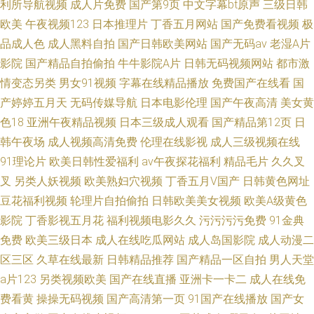
利所导航视频
成人片免费
国产第9页
中文字幕bt原声
三级日韩
欧美
午夜视频123
日本推理片
丁香五月网站
国产免费看视频
极
品成人色
成人黑料自拍
国产日韩欧美网站
国产无码av
老湿A片
影院
国产精品自拍偷拍
牛牛影院A片
日韩无码视频网站
都市激
情变态另类
男女91视频
字幕在线精品播放
免费国产在线看
国
产婷婷五月天
无码传媒导航
日本电影伦理
国产午夜高清
美女黄
色18
亚洲午夜精品视频
日本三级成人观看
国产精品第12页
日
韩午夜场
成人视频高清免费
伦理在线影视
成人三级视频在线
91理论片
欧美日韩性爱福利
av午夜探花福利
精品毛片
久久叉
叉
另类人妖视频
欧美熟妇穴视频
丁香五月V国产
日韩黄色网址
豆花福利视频
轮理片自拍偷拍
日韩欧美美女视频
欧美A级黄色
影院
丁香影视五月花
福利视频电影久久
污污污污免费
91金典
免费
欧美三级日本
成人在线吃瓜网站
成人岛国影院
成人动漫二
区三区
久草在线最新
日韩精品推荐
国产精品一区自拍
男人天堂
a片123
另类视频欧美
国产在线直播
亚洲卡一卡二
成人在线免
费看黄
操操无码视频
国产高清第一页
91国产在线播放
国产女