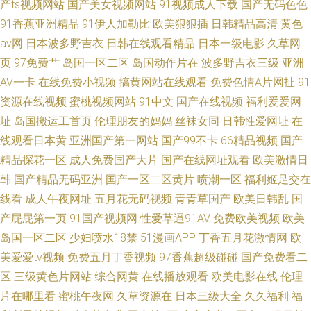
产ts视频网站
国产美女视频网站
91视频成人下载
国产无码色色
91香蕉亚洲精品
91伊人加勒比
欧美狠狠插
日韩精品高清
黄色
av网
日本波多野吉衣
日韩在线观看精品
日本一级电影
久草网
页
97免费艹
岛国一区二区
岛国动作片在
波多野吉衣三级
亚洲
AV一卡
在线免费小视频
搞黄网站在线观看
免费色情A片网扯
91
资源在线视频
蜜桃视频网站
91中文
国产在线视频
福利爱爱网
址
岛国搬运工首页
伦理朋友的妈妈
丝袜女同
日韩性爱网址
在
线观看日本黄
亚洲国产第一网站
国产99不卡
66精品视频
国产
精品探花一区
成人免费国产大片
国产在线网址观看
欧美激情日
韩
国产精品无码亚洲
国产一区二区黄片
喷潮一区
福利姬足交在
线看
成人午夜网址
五月花无码视频
青青草国产
欧美日韩乱
国
产屁屁第一页
91国产视频网
性爱草逼91AV
免费欧美视频
欧美
岛国一区二区
少妇喷水18禁
51漫画APP
丁香五月花激情网
欧
美爱爱tv视频
免费五月丁香视频
97香蕉超级碰碰
国产免费看二
区
三级黄色片网站
综合网黄
在线播放观看
欧美电影在线
伦理
片在哪里看
蜜桃午夜网
久草资源在
日本三级大全
久久福利
福