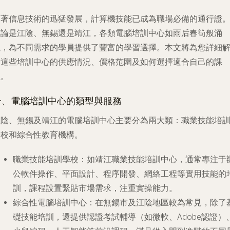
隨著信息技術的迅猛發展，計算機技能已成為職場必備的通行證
無論是江陰、無錫還是靖江，各類電腦培訓中心如雨后春筍般涌
現，為不同需求的學員提供了豐富的學習選擇。本文將為您詳細
析這些培訓中心的供應情況、價格范圍及如何選擇適合自己的課
程。
一、電腦培訓中心的類型與服務
江陰、無錫及靖江的電腦培訓中心主要分為兩大類：職業技能培
學校和綜合性教育機構。
職業技能培訓學校
：如靖江職業技能培訓中心，通常專注于
公軟件操作、平面設計、程序開發、網絡工程等實用技能的
訓，課程設置緊貼市場需求，注重實操能力。
綜合性電腦培訓中心
：在無錫市及江陰地區較為常見，除了
礎技能培訓，還提供認證考試輔導（如微軟、Adobe認證）