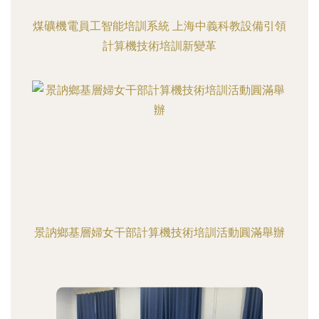
煤礦機電員工智能培訓系統 上海中義科教設備引領
計算機技術培訓新變革
景訥鄉基層婦女干部計算機技術培訓活動圓滿舉辦