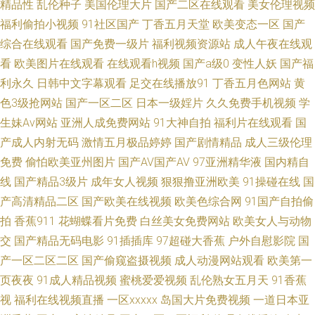
精品性
乱伦种子
美国伦理大片
国产二区在线观看
美女伦理视频
福利偷拍小视频
91社区国产
丁香五月天堂
欧美变态一区
国产
丝中文字幕 人人添人人操 国产精品久久日韩 www撸撸色com 亚洲欧洲日韩
综合在线观看
国产免费一级片
福利视频资源站
成人午夜在线观
综合AV 人人插人人爽经典官网 国产一卡二区 91伪娘看片网站 色妹子操逼 久
看
欧美图片在线观看
在线观看h视频
国产a级0
变性人妖
国产福
利永久
日韩中文字幕观看
足交在线播放91
丁香五月色网站
黄
久换妻 99精品免费 先锋资源日韩AV 人人干人人模 大香蕉大色网 69超碰人
色3级抢网站
国产一区二区
日本一级婬片
久久免费手机视频
学
生妹Av网站
亚洲人成免费网站
91大神自拍
福利片在线观看
国
人 日韩福利电影院 久久青草国产 a欧美精品 亚洲不卡卡 欧州色网 成人a站
产成人内射无码
激情五月极品婷婷
国产剧情精品
成人三级伦理
免费
偷怕欧美亚州图片
国产AV国产AV
97亚洲精华液
国内精自
97超碰碰人人爱人人看 97人人超碰自拍 AV正品三级色导航 操爆79 91丝瓜
线
国产精品3级片
成年女人视频
狠狠撸亚洲欧美
91操碰在线
国
网站 四房bobo 国产一区二区精品网站 99性爱视频在线观看 亚洲AV网站 欧
产高清精品二区
国产欧美在线视频
欧美色综合网
91国产自拍偷
拍
香蕉911
花蝴蝶看片免费
白丝美女免费网站
欧美女人与动物
美压二区三区一 插插天天色 亚洲六十五页 欧美中文字 肏肏逼网 亚洲AB在线
交
国产精品无码电影
91插插库
97超碰大香蕉
户外自慰影院
国
产一区二区二区
国产偷窥盗摄视频
成人动漫网站观看
欧美第一
播放 欧美一卡不卡二卡三卡 岛国午夜视频 www99爱com 午夜看片91 AV天
页夜夜
91成人精品视频
蜜桃爱爱视频
乱伦熟女五月天
91香蕉
视
福利在线视频直播
一区xxxxx
岛国大片免费视频
一道日本亚
堂伦理片 亚洲一级在线 人人美剧官方网站 国产传媒不卡 91精品色 日韩无码