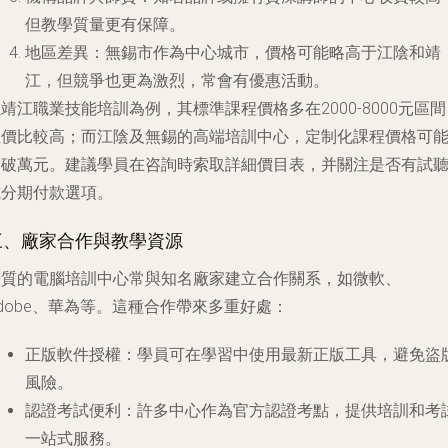
但教學質量更有保障。
地區差異
：無錫市作為中心城市，價格可能略高于江陰和靖
江，但競爭也更為激烈，常會有優惠活動。
靖江職業技能培訓為例，其標準課程價格多在2000-8000元區間
性價比較高；而江陰及無錫的高端培訓中心，定制化課程價格可
突破萬元。建議學員在咨詢時索取詳細價目表，并關注是否有試
或分期付款選項。
三、廠家合作與教學資源
優質的電腦培訓中心常與知名廠家建立合作關系，如微軟、
dobe、華為等。這種合作帶來多重好處：
正版軟件授權
：學員可在學習中使用最新正版工具，避免盜
風險。
認證考試便利
：許多中心作為官方認證考點，提供培訓和考
一站式服務。