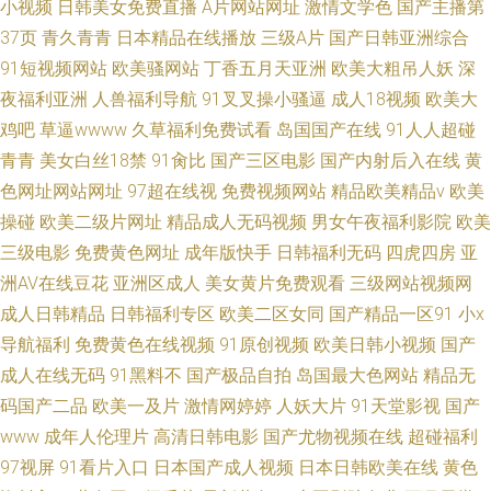
小视频
日韩美女免费直播
A片网站网址
激情文学色
国产主播第
37页
青久青青
日本精品在线播放
三级A片
国产日韩亚洲综合
91短视频网站
欧美骚网站
丁香五月天亚洲
欧美大粗吊人妖
深
夜福利亚洲
人兽福利导航
91叉叉操小骚逼
成人18视频
欧美大
鸡吧
草逼wwww
久草福利免费试看
岛国国产在线
91人人超碰
青青
美女白丝18禁
91肏比
国产三区电影
国产内射后入在线
黄
色网址网站网址
97超在线视
免费视频网站
精品欧美精品v
欧美
操碰
欧美二级片网址
精品成人无码视频
男女午夜福利影院
欧美
三级电影
免费黄色网址
成年版快手
日韩福利无码
四虎四房
亚
洲AV在线豆花
亚洲区成人
美女黄片免费观看
三级网站视频网
成人日韩精品
日韩福利专区
欧美二区女同
国产精品一区91
小x
导航福利
免费黄色在线视频
91原创视频
欧美日韩小视频
国产
成人在线无码
91黑料不
国产极品自拍
岛国最大色网站
精品无
码国产二品
欧美一及片
激情网婷婷
人妖大片
91天堂影视
国产
www
成年人伦理片
高清日韩电影
国产尤物视频在线
超碰福利
97视屏
91看片入口
日本国产成人视频
日本日韩欧美在线
黄色