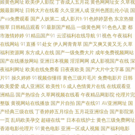
姬黄色网址
欧美伊人影院
丁香成人五月花
黄色网网址女
久草视
频最新网址
日韩大片在线看
久久亚洲人成
亚州色图乱伦小说
国
九365资源 草莓视频午夜 欧美成人性交 99大香 在线激情欧美一区二区 日日
产va免费观看
国产人妖第二
成人影片h
91色婷婷瑟色
东京热狠
狠草
日韩精品观看
91最新国产精品
一级黄色网
91色色人妻
都
要日日碰日日操 免费日逼精品视频 99热这里有精品 尤物在线91 日韩精彩视
市激情婷婷
91精品国产91
云涩福利在线导航
91视色
午夜福利
频 久草视频福利 草莓视频丝瓜 91超碰青青草在线 神马伦理影院 欧美精品深
在线网站
91直播
91处女
伊人网青青草
国产又爽又黄又无
久草
福利资源网
东方成人在线
国产一级免费大片
成年免费视频网站
夜视频 国产女同一区 www爱啪啪官网 真实人生国语版 日日艹综合网 美女抠
国产在线播放网站
亚洲日本视频
淫淫网网
成人影视国产在线
深
夜福利网址
欧美在线免费看
日夜夜欧美
国产大片中文字幕
国产
逼视频 成人深夜 91乱子视频 色欧美日韩 免费试看网 超碰色色网站 美剧下
片91
操久婷婷
91视频你懂得
黄色三级片毛片
免费电影片
日韩
欧美爱爱
成人亚洲区
欧美性16
成人色情黄片在线
在线观看亚
载天天美剧 国产精品92视频 97人人妻人人乐 一级日韩电影 日韩欧美A视频
洲精品
国产热综合
久草网视频在线看
午夜精品网影院
伦理片完
整版
黄视网站在线播放
国产片自拍
国产在线91
AV亚洲网址
国
麻豆色播 成人天堂网在线观看 91人妻人人操人人爽精品 亚洲天堂总站 日韩
产经典三级在线
丁香婷婷五月综合
五月花亚洲综合
国产影院第
变态另类 另类日韩精品国产成人 成人1福利视频 91乱子伦国产精 五月天一
一页
乱码欧美孕交
超碰在线艹
日本在线护士
黄色三级免费网址
香港电影伦理片
91黄色电影
亚洲一区成人视频
国产福利电影
本道激情 人人爱人人要人人做人人 99re热悠悠 91蜜桃身体 午夜伦理剧 日本