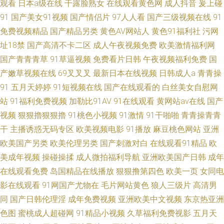
观看
日本a级在线
干露脸熟女
在线观看黄色网
成人抖音
爰上碰
91
国产美女91视频
国产情侣片
97人人看
国产三级视频在线
91
免费视频精品
国产精品另类
黄色AV网站人
黄色91福利社
污网
址18禁
国产高清不卡二区
成人午夜视频免费
欧美激情福利网
国产青青青草
91草逼视频
免费看片日韩
午夜视频福利免费
国
产嫩草视频在线
69叉叉叉
最新日本在线视频
日韩成人a
青青操
91
五月天婷婷
91短视频在线
国产在线观看的
白丝美女自慰网
站
91福利免费视频
加勒比91AV
91在线观看
黄网站av在线
国产
视频
狠狠擼狠狠擼
91桃色小视频
91激情
91干啪啪
青青操青青
干
主播诱惑无码专区
欧美视频电影
91播放
麻豆桃色网站
亚洲
欧美国产另类
欧美伦理另类
国产刺激对白
在线观看91精品
欧
美成年视频
操碰操揉
成人微拍福利导航
亚洲欧美国产日韩
成年
在线观看免费
岛国精品在线播放
狠狠撸第四色
欧美一页
女同电
影在线观看
91网国产尤物在
毛片网站黄色
狼人三级片
高清男
同
国产日韩伦理淫
成年免费视频
亚洲欧美中文视频
东京热亚洲
色图
蜜桃成人超碰网
91精品小视频
久草福利免费视影
五月天