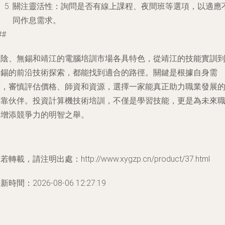
關注靈活性
：詢問是否有線上課程、夜間班等選項，以適應
同作息需求。
##
江陰、無錫和靖江的電腦培訓市場各具特色，從靖江的技能實訓
無錫的前沿技術探索，都能找到適合的路徑。關鍵是根據自身需
求，審慎評估價格、師資和資源，選擇一家能真正助力職業發展
可靠伙伴。投資計算機技術培訓，不僅是學習技能，更是為未來
場增添競爭力的明智之舉。
若轉載，請注明出處：http://www.xygzp.cn/product/37.html
新時間：2026-08-06 12:27:19