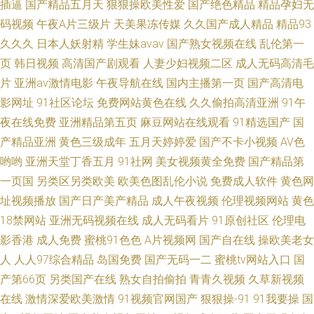
插逼
国产精品五月天
狠狠操欧美性爱
国产绝色精品
精品孕妇无
码视频
午夜A片三级片
天美果冻传媒
久久国产成人精品
精品93
久久久
日本人妖射精
学生妹avav
国产熟女视频在线
乱伦第一
页
韩日视频
高清国产剧观看
人妻少妇视频二区
成人无码高清毛
片
亚洲av激情电影
午夜导航在线
国内主播第一页
国产高清电
影网址
91社区论坛
免费网站黄色在线
久久偷拍高清亚洲
91午
夜在线免费
亚洲精品第五页
麻豆网站在线观看
91精选国产
国
产精品亚洲
黄色三级成年
五月天婷婷爱
国产不卡小视频
AV色
哟哟
亚洲天堂丁香五月
91社网
美女视频黄全免费
国产精品第
一页国
另类区另类欧美
欧美色图乱伦小说
免费成人软件
黄色网
址视频播放
国产日产美产精品
成人午夜视频
伦理视频网站
黄色
18禁网站
亚洲无码视频在线
成人无码看片
91原创社区
伦理电
影香港
成人免费
蜜桃91色色
A片视频网
国产自在线
操欧美老女
人
人人97综合精品
岛国免费
国产无码一二
蜜桃tv网站入口
国
产第66页
另类国产在线
熟女自拍偷拍
青青久视频
久草新视频
在线
激情深爱欧美激情
91视频官网国产
狠狠操-91
91我要操
国