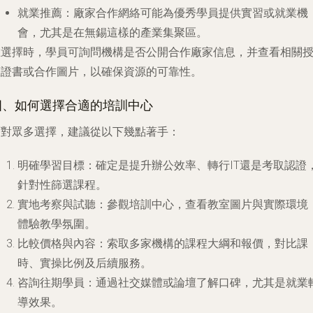
就業推薦
：廠家合作網絡可能為優秀學員提供實習或就業機
會，尤其是在無錫這樣的產業集聚區。
在選擇時，學員可詢問機構是否公開合作廠家信息，并查看相關
權證書或合作圖片，以確保資源的可靠性。
四、如何選擇合適的培訓中心
面對眾多選擇，建議從以下幾點著手：
明確學習目標
：確定是提升辦公效率、轉行IT還是考取認證
針對性篩選課程。
實地考察與試聽
：參觀培訓中心，查看教室圖片與實際環境
體驗教學氛圍。
比較價格與內容
：索取多家機構的課程大綱和報價，對比課
時、實操比例及后續服務。
咨詢往期學員
：通過社交媒體或論壇了解口碑，尤其是就業
導效果。