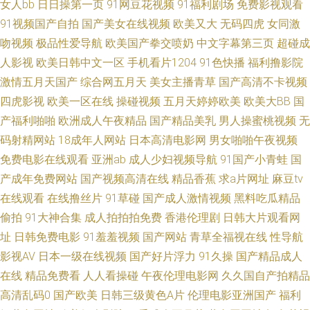
女人bb
日日操第一页
91网豆花视频
91福利剧场
免费影视观看
91视频国产自拍
国产美女在线视频
欧美又大
无码四虎
女同激
久日av 人人爱人人乐人人爽 国产精品欧美日韩中文字幕 96av超碰 午夜老司
吻视频
极品性爱导航
欧美国产拳交喷奶
中文字幕第三页
超碰成
人影视
欧美日韩中文一区
手机看片1204
91色快播
福利撸影院
机福利一二三 青青草撸 电影天堂在线a 五月丁香婷婷撸色 深夜打炮网站 欧
激情五月天国产
综合网五月天
美女主播青草
国产高清不卡视频
美理论片 福利社区一二 91桃色青青草原 午夜成人无码院线 青春草在线视频
四虎影视
欧美一区在线
操碰视频
五月天婷婷欧美
欧美大BB
国
产福利啪啪
欧洲成人午夜精品
国产精品美乳
男人操蜜桃视频
无
国产A播 99精品物资在这里 成人午夜久久导航 91青娱乐青青久久 五月色婷
码射精网站
18成年人网站
日本高清电影网
男女啪啪午夜视频
免费电影在线观看
亚洲ab
成人少妇视频导航
91国产小青蛙
国
婷 丝瓜视频 欧美在线视频一二三区 国产精品日日 wwwhao 中文三级在线 如
产成年免费网站
国产视频高清在线
精品香蕉
求a片网址
麻豆tv
在线观看
在线撸丝片
91草碰
国产成人激情视频
黑料吃瓜精品
如影院伦理 日韩欧美片 欧美肏屄自拍 成人视频网站一区二区 熟女资源站 人
偷拍
91大神合集
成人拍拍拍免费
香港伦理剧
日韩大片观看网
址
日韩免费电影
91羞羞视频
国产网站
青草全福视在线
性导航
妻AV自拍 国产精品久久晋中 98国产视频 亚洲黑丝在线 人人妻人人看 久草久
影视AV
日本一级在线视频
国产好片浮力
91久操
国产精品成人
草热在线视频 日日骚 日韩中文影院 美女诱惑 超碰网页 91爱爱tv在线 婷婷五
在线
精品免费看
人人看操碰
午夜伦理电影网
久久国自产拍精品
高清乱码0
国产欧美
日韩三级黄色A片
伦理电影亚洲国产
福利
月综合久久 青青草久热 高分网 91色版 性欧美长视频 人人人人妻人人人 九