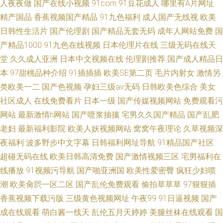
人夜夜做
国产在线小视频
91com
91豆花成人
哪里有A片网址
精产国品
香蕉视频国产精品
91九色福利
成人国产无线视
欧美
日韩性生活片
国产伦理剧
国产精品无套无码
成年人网站免费
国
产精品1000
91九色在线视频
日本伦理片在线
三级无码在线天
堂
久久成人亚洲
日本中文视频在线
伦理剧推荐
国产成人精品日
本
97甜桃品种介绍
91插插插
欧美SE第二页
毛片内射女
激情另
类欧美一二
国产色视频
孕妇三级av无码
日韩欧美色综合
美女
社区成人
在线免费看片
日本一级
国产传媒视频网站
免费观看污
网站
最新激情h网站
国产喷浆抽搐
宅男久久国产精品
国产乱肥
老妇
最新福利影院
欧美人妖视频网站
窝窝午夜理论
久草视频深
夜福利
波多野步中文字幕
日韩福利网址导航
91精品国产社区
超碰无码在线
欧美日韩高清免费
国产激情视频三区
宅男福利在
线播放
91视频污导航
国产啪亚洲国
欧美性爱密臀
疯狂少妇喷
潮
欧美肏屄一区二区
国产乱伦免费观看
偷拍草草草
97狠狠插
香蕉视频下载污版
三级黄色视频网址
午夜99
91日逼视频
国产
成在线观看
萌白酱一线天
乱伦五月天婷婷
美腿丝袜在线观看
国