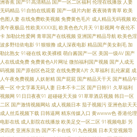
洲香蕉
国产91高清精品
国产一区二区福利
伦理在线播放
人妻
无码精品
91自拍在线观看
国产一级片内射
夜夜骑青青草
欧美
网址 国产主播日韩欧美在线播放 91玉米视频 四虎永久蜜 久草在线色 97夫妻
色图人妻
在线免费欧美视频
免费黄色毛片
成人精品无码视频
欧
午夜精品福利 性感丝袜Av网址三区 青青草精品七线 成人91快播 一区在线免
美午夜极品
性欧美ⅩⅩⅩⅩ乱
欧美色色六月天
91影视网
午夜伦不
卡
加勒比性爱网
青草国产在线视频
亚洲国产精品导航
欧美色淫
费 人人爱人人超碰 第一精品91导航 最新伦理片 日本不卡视频 国产微拍 91
波多野结依电影
91狠狠撸
成人深夜电影
精品国产美女剃毛
加
勒比熟女
91碰在线
欧美裸模
萌白酱国产一区
美国一级AV
国产
热爆国产一区 日韩欧美亚洲国产中文字幕 久久超碰青草 超碰日日夜夜 超碰
人在线成免费
免费黄色A片网址
微拍福利国产视频
国产人成无
码视频
国产原创区色花堂
在线免费黄A片
久草福利
乱伦家庭
成
在线蜜桃 激情文学视频伦理探花 色天天综合网 新金瓶迅雷下载 91干逼资源
人午夜免费视频
人妖射精
国产屁屁
国产精品天干天
国产精品午
夜一区
中文字幕无码人妻
日本不卡二区
国产日韩91
久草福利
网 超碰人人操 黑料嫩草人人 免费电影在线观看网站 日本色色资源 亚洲最大
视频网
91日日夜夜91
超碰碰天天操
91草草酒店视频
韩日一区
色 91免费网站在线观看 操AV免费碰 丰满老师做爰8 久久久久国产欧美 人人
二区
国产激情视频网站
成人视频日本
茄子视频污
亚洲色欲天天
成人丝瓜视频下载
日韩逼网
精东传媒入口
黄wwww色
香港伦理
操人人舔人人骚 色综合站 亚欧AVAV 亚洲国产99 亚洲vvv 亚洲欧美精品 午夜
电影在线
成人影院在线播放
欧美足交一区二区
91视频电影
另
类四虎
亚洲东京热
国产不卡在线
91九色视频
日本天堂视频导
成人AV影院 天堂网在线视频 日本综合视频 日韩一二三四区不卡 人人爱人人